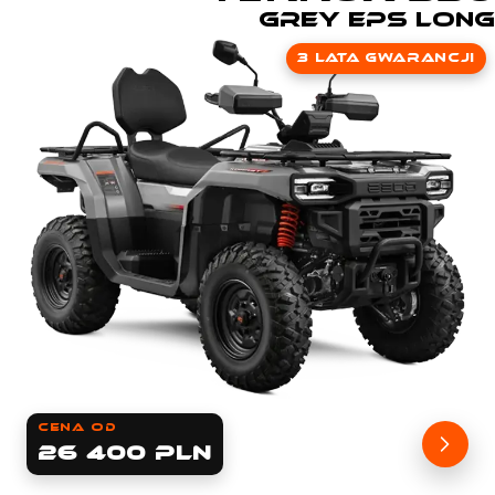
grey eps long
3 lata gwarancji
cena od
26 400 PLN